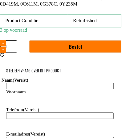
0D419M, 0C611M, 0G378C, 0Y235M
Product Conditie
Refurbished
3 op voorraad
Dell
Bestel
PowerEdge
Rack
Rails
R320
/
STEL EEN VRAAG OVER DIT PRODUCT
R330
/
Naam
(Vereist)
R430
/
Voornaam
R420
/
R620
Telefoon
(Vereist)
/
R630
/
R640
aantal
E-mailadres
(Vereist)