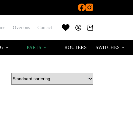
me
Over ons
Contact
Winkelwagen
AG
PARTS
ROUTERS
SWITCHES