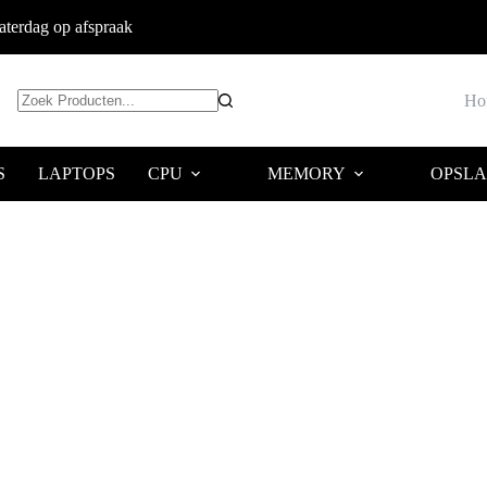
terdag op afspraak
Ho
Geen
resultaten
S
LAPTOPS
CPU
MEMORY
OPSL