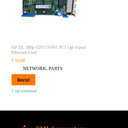
HP DL 380p 629133-001 PCI 1gb 4-port
Ethernet Card
€
10,00
NETWORK
,
PARTS
Bestel
1 op voorraad