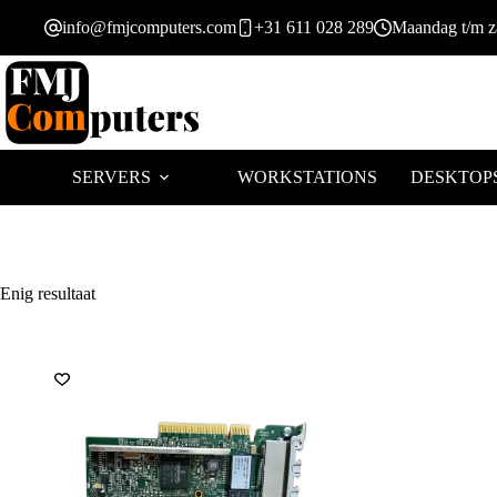
Ga
info@fmjcomputers.com
+31 611 028 289
Maandag t/m za
naar
de
inhoud
SERVERS
WORKSTATIONS
DESKTOP
Enig resultaat