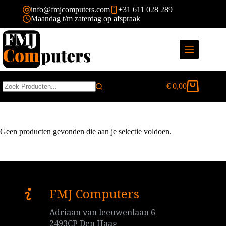
Ga
info@fmjcomputers.com
+31 611 028 289
naar
Maandag t/m zaterdag op afspraak
de
inhoud
€
0,00
Winkelwagen
Geen
resultaten
Geen producten gevonden die aan je selectie voldoen.
FMJ Computers
Adriaan van leeuwenlaan 6
2493CP Den Haag