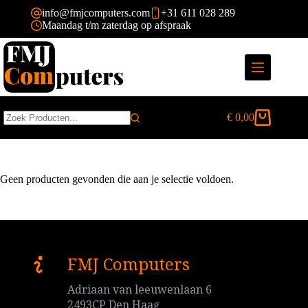
Ga
info@fmjcomputers.com
+31 611 028 289
naar
Maandag t/m zaterdag op afspraak
de
inhoud
€
0,00
Winkelwagen
Geen
resultaten
Geen producten gevonden die aan je selectie voldoen.
FMJ Computers
Adriaan van leeuwenlaan 6
2493CP Den Haag