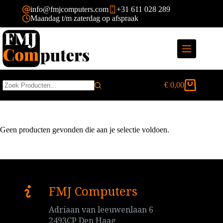
Ga
info@fmjcomputers.com
+31 611 028 289
naar
Maandag t/m zaterdag op afspraak
de
inhoud
€
0,00
Winkelwagen
Geen
resultaten
Geen producten gevonden die aan je selectie voldoen.
FMJ Computers
Adriaan van leeuwenlaan 6
2493CP Den Haag